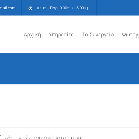
mail.com
Δευτ – Παρ: 9:00π.μ.–6:00μ.μ.
Αρχική
Υπηρεσίες
Το Συνεργείο
Φωτογ
πίπεδα υγρών του οχήματός μου;