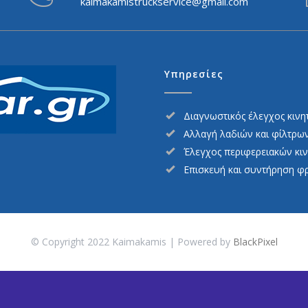
kaimakamistruckservice@gmail.com
Υπηρεσίες
Διαγνωστικός έλεγχος κινη
Αλλαγή λαδιών και φίλτρω
Έλεγχος περιφερειακών κι
Επισκευή και συντήρηση φ
© Copyright 2022 Kaimakamis | Powered by
BlackPixel