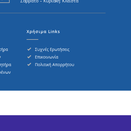
Σάββατο – Κυριακή: Κλειστά
Χρήσιμα Links
τήρα
Συχνές Ερωτήσεις
ν
Επικοινωνία
νητήρα
Πολιτική Απορρήτου
ρένων