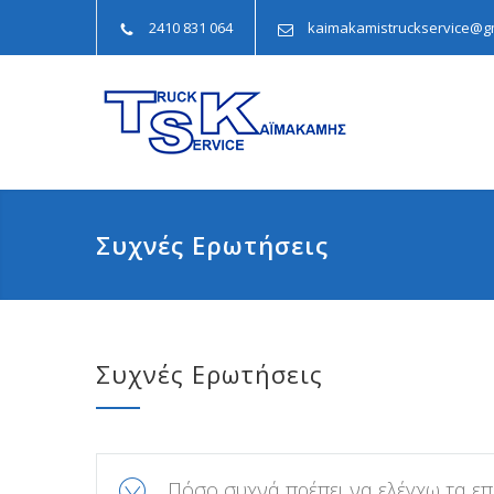
2410 831 064
kaimakamistruckservice@g
Συχνές Ερωτήσεις
Συχνές Ερωτήσεις
Πόσο συχνά πρέπει να ελέγχω τα ε