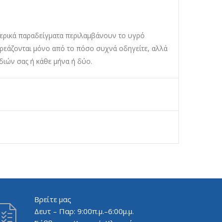
 Μερικά παραδείγματα περιλαμβάνουν το υγρό
ηρεάζονται μόνο από το πόσο συχνά οδηγείτε, αλλά
διών σας ή κάθε μήνα ή δύο.
Βρείτε μας
Δευτ – Παρ: 9:00π.μ.–6:00μ.μ.