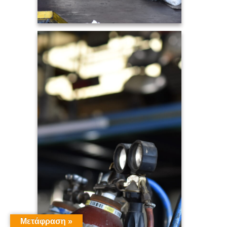
Μετάφραση »