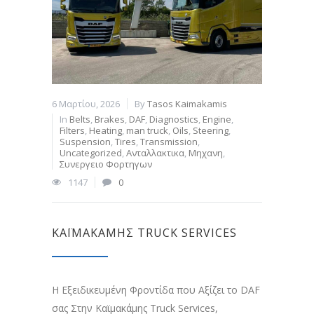
6 Μαρτίου, 2026
By
Tasos Kaimakamis
In
Belts
,
Brakes
,
DAF
,
Diagnostics
,
Engine
,
Filters
,
Heating
,
man truck
,
Oils
,
Steering
,
Suspension
,
Tires
,
Transmission
,
Uncategorized
,
Ανταλλακτικα
,
Μηχανη
,
Συνεργειο Φορτηγων
1147
0
ΚΑΪΜΑΚΑΜΗΣ TRUCK SERVICES
Η Εξειδικευμένη Φροντίδα που Αξίζει το DAF
σας Στην Καϊμακάμης Truck Services,