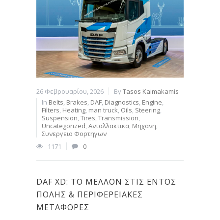
26 Φεβρουαρίου, 2026
By
Tasos Kaimakamis
In
Belts
,
Brakes
,
DAF
,
Diagnostics
,
Engine
,
Filters
,
Heating
,
man truck
,
Oils
,
Steering
,
Suspension
,
Tires
,
Transmission
,
Uncategorized
,
Ανταλλακτικα
,
Μηχανη
,
Συνεργειο Φορτηγων
1171
0
DAF XD: ΤΟ ΜΈΛΛΟΝ ΣΤΙΣ ΕΝΤΌΣ
ΠΌΛΗΣ & ΠΕΡΙΦΕΡΕΙΑΚΈΣ
ΜΕΤΑΦΟΡΈΣ