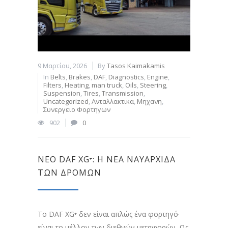
9 Μαρτίου, 2026
By
Tasos Kaimakamis
In
Belts
,
Brakes
,
DAF
,
Diagnostics
,
Engine
,
Filters
,
Heating
,
man truck
,
Oils
,
Steering
,
Suspension
,
Tires
,
Transmission
,
Uncategorized
,
Ανταλλακτικα
,
Μηχανη
,
Συνεργειο Φορτηγων
902
0
ΝΈΟ DAF XG⁺: Η ΝΈΑ ΝΑΥΑΡΧΊΔΑ
ΤΩΝ ΔΡΌΜΩΝ
Το DAF XG⁺ δεν είναι απλώς ένα φορτηγό·
είναι το μέλλον των διεθνών μεταφορών. Ως