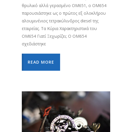
θρυλικό αλλά γερασμένο OM651, ο OM654
παρουσιάστηκε ως ο πρώτος εξ ολοκλήρου
αλουμινένιος τετρακύλινδρος diesel της
εταιρείας. Τα Κύρια Χαρακτηριστικά του
OM654 Γιατί Ξεχωρίζει; Ο OM654
σχεδιάστηκε
READ MORE