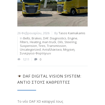
26 Φεβρουαρίου, 2026
By
Tasos Kaimakamis
In
Belts
,
Brakes
,
DAF
,
Diagnostics
,
Engine
,
Filters
,
Heating
,
man truck
,
Oils
,
Steering
,
Suspension
,
Tires
,
Transmission
,
Uncategorized
,
Ανταλλακτικα
,
Μηχανη
,
Συνεργειο Φορτηγων
1211
0
DAF DIGITAL VISION SYSTEM:
ΑΝΤΊΟ ΣΤΟΥΣ ΚΑΘΡΈΠΤΕΣ
Το νέο DAF XD καταργεί τους