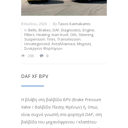
8 Ιουλίου, 2026
By
Tasos Kaimakamis
In
Belts
,
Brakes
,
DAF
,
Diagnostics
,
Engine
,
Filters
,
Heating
,
man truck
,
Oils
,
Steering
,
Suspension
,
Tires
,
Transmission
,
Uncategorized
,
Ανταλλακτικα
,
Μηχανη
,
Συνεργειο Φορτηγων
288
0
DAF XF BPV
Η βλάβη στη βαλβίδα BPV (Brake Pressure
Valve / Βαλβίδα Πίεσης Φρένων) ή, όπως
είναι συχνά γνωστή στα φορτηγά DAF, στη
βαλβίδα του μηχανόφρενου / κλαπέτου