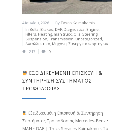
4 Ιουνίου, 2026
By
Tasos Kaimakamis
In
Belts
,
Brakes
,
DAF
,
Diagnostics
,
Engine
,
Filters
,
Heating
,
man truck
,
Oils
,
Steering
,
Suspension
,
Transmission
,
Uncategorized
,
Ανταλλακτικα
,
Μηχανη
,
Συνεργειο Φορτηγων
217
0
ΕΞΕΙΔΙΚΕΥΜΈΝΗ ΕΠΙΣΚΕΥΉ &
ΣΥΝΤΉΡΗΣΗ ΣΥΣΤΉΜΑΤΟΣ
ΤΡΟΦΟΔΟΣΊΑΣ
Εξειδικευμένη Επισκευή & Συντήρηση
Συστήματος Τροφοδοσίας Mercedes-Benz •
MAN • DAF | Truck Services Kaimakamis Το