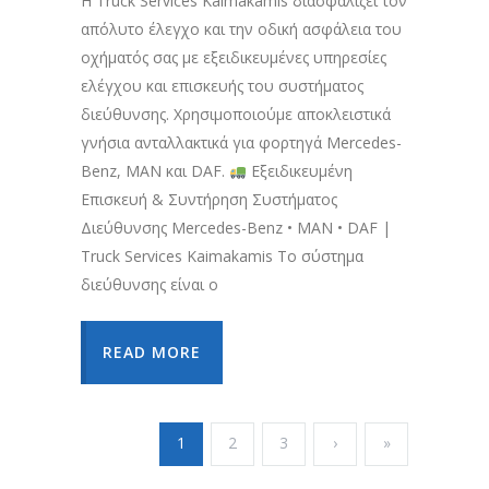
Η Truck Services Kaimakamis διασφαλίζει τον
απόλυτο έλεγχο και την οδική ασφάλεια του
οχήματός σας με εξειδικευμένες υπηρεσίες
ελέγχου και επισκευής του συστήματος
διεύθυνσης. Χρησιμοποιούμε αποκλειστικά
γνήσια ανταλλακτικά για φορτηγά Mercedes-
Benz, MAN και DAF.
Εξειδικευμένη
Επισκευή & Συντήρηση Συστήματος
Διεύθυνσης Mercedes-Benz • MAN • DAF |
Truck Services Kaimakamis Το σύστημα
διεύθυνσης είναι ο
READ MORE
1
2
3
›
»