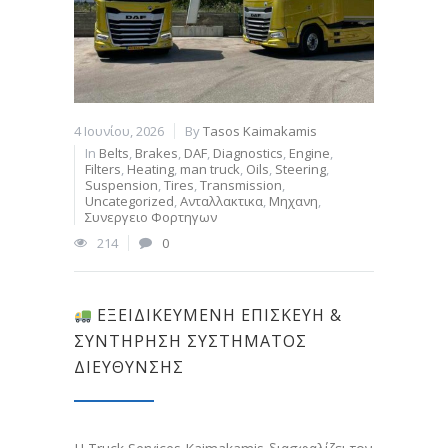
4 Ιουνίου, 2026
By
Tasos Kaimakamis
In
Belts
,
Brakes
,
DAF
,
Diagnostics
,
Engine
,
Filters
,
Heating
,
man truck
,
Oils
,
Steering
,
Suspension
,
Tires
,
Transmission
,
Uncategorized
,
Ανταλλακτικα
,
Μηχανη
,
Συνεργειο Φορτηγων
214
0
ΕΞΕΙΔΙΚΕΥΜΈΝΗ ΕΠΙΣΚΕΥΉ &
ΣΥΝΤΉΡΗΣΗ ΣΥΣΤΉΜΑΤΟΣ
ΔΙΕΎΘΥΝΣΗΣ