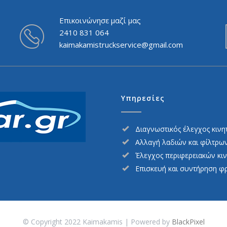
Επικοινώνησε μαζί μας
2410 831 064
kaimakamistruckservice@gmail.com
Υπηρεσίες
Διαγνωστικός έλεγχος κινη
Αλλαγή λαδιών και φίλτρω
Έλεγχος περιφερειακών κι
Επισκευή και συντήρηση φ
© Copyright 2022 Kaimakamis | Powered by
BlackPixel