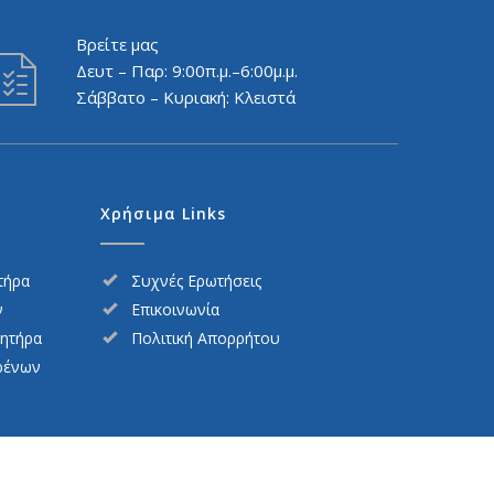
Βρείτε μας
Δευτ – Παρ: 9:00π.μ.–6:00μ.μ.
Σάββατο – Κυριακή: Κλειστά
Χρήσιμα Links
τήρα
Συχνές Ερωτήσεις
ν
Επικοινωνία
νητήρα
Πολιτική Απορρήτου
ρένων