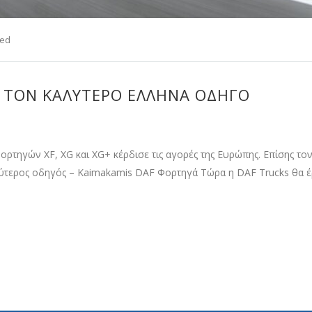
zed
 ΤΟΝ ΚΑΛΎΤΕΡΟ ΈΛΛΗΝΑ ΟΔΗΓΌ
ορτηγών XF, XG και XG+ κέρδισε τις αγορές της Ευρώπης. Επίσης το
λύτερος οδηγός – Kaimakamis DAF Φορτηγά Τώρα η DAF Trucks θα έρ