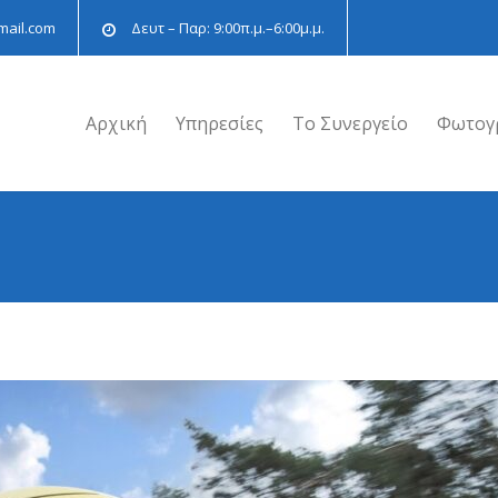
mail.com
Δευτ – Παρ: 9:00π.μ.–6:00μ.μ.
Αρχική
Υπηρεσίες
Το Συνεργείο
Φωτογ