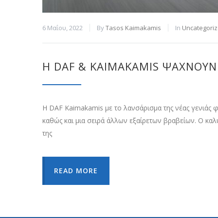
6 Μαΐου, 2022
By
Tasos Kaimakamis
In
Uncategori
H DAF & KAIMAKAMIS ΨΆΧΝΟΥΝ
Η DAF Kaimakamis με το λανσάρισμα της νέας γενιάς φ
καθώς και μια σειρά άλλων εξαίρετων βραβείων. Ο κα
της
READ MORE