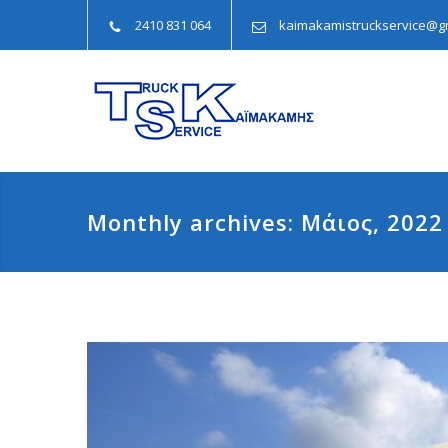
2410 831 064
kaimakamistruckservice@g
Monthly archives: Μάιος, 2022