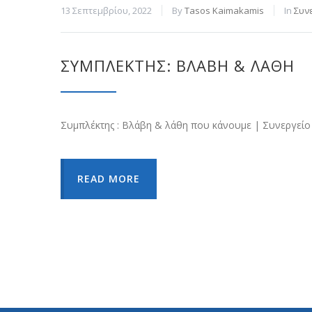
13 Σεπτεμβρίου, 2022
By
Tasos Kaimakamis
In
Συν
ΣΥΜΠΛΈΚΤΗΣ: ΒΛΆΒΗ & ΛΆΘΗ
Συμπλέκτης : Βλάβη & λάθη που κάνουμε | Συνεργεί
READ MORE