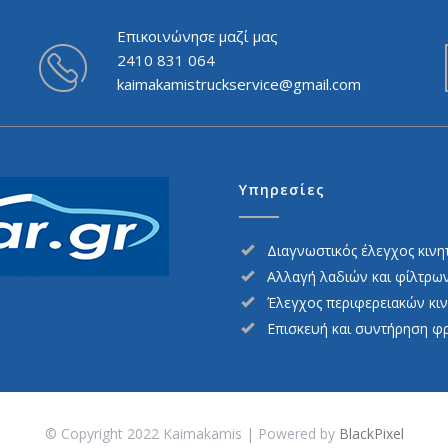
Επικοινώνησε μαζί μας
2410 831 064
kaimakamistruckservice@gmail.com
Υπηρεσίες
Διαγνωστικός έλεγχος κινη
Αλλαγή λαδιών και φίλτρω
Έλεγχος περιφερειακών κι
Επισκευή και συντήρηση φ
© Copyright 2022 Kaimakamis | Powered by
BlackPixel