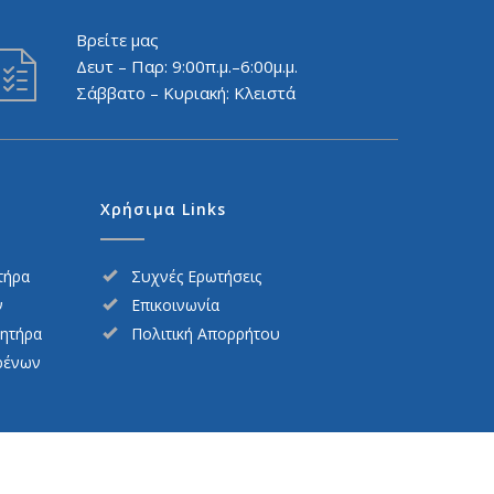
Βρείτε μας
Δευτ – Παρ: 9:00π.μ.–6:00μ.μ.
Σάββατο – Κυριακή: Κλειστά
Χρήσιμα Links
τήρα
Συχνές Ερωτήσεις
ν
Επικοινωνία
νητήρα
Πολιτική Απορρήτου
ρένων