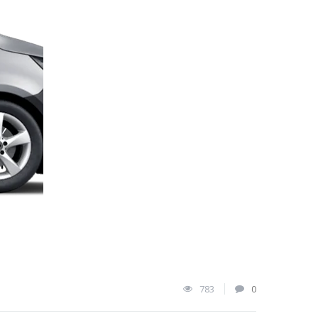
783
0