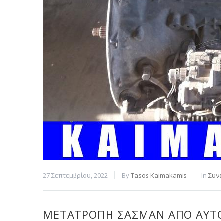
27 Σεπτεμβρίου, 2022
By
Tasos Kaimakamis
In
Συν
ΜΕΤΑΤΡΟΠΉ ΣΑΣΜΆΝ ΑΠΌ ΑΥΤΌ