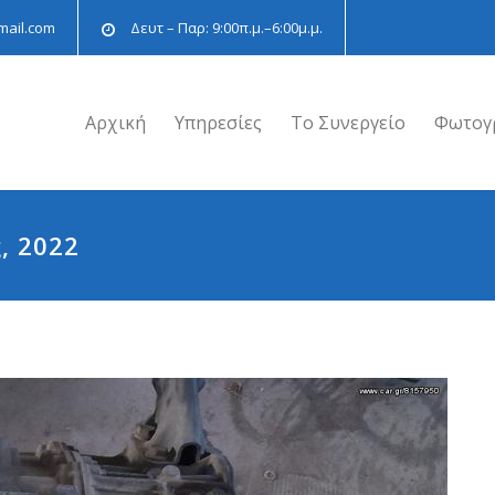
mail.com
Δευτ – Παρ: 9:00π.μ.–6:00μ.μ.
Αρχική
Υπηρεσίες
Το Συνεργείο
Φωτογ
, 2022