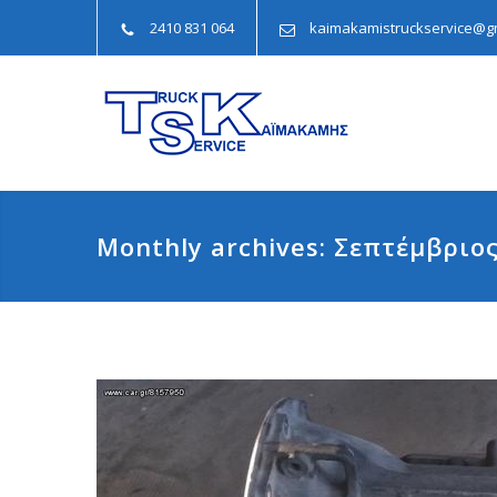
2410 831 064
kaimakamistruckservice@g
Monthly archives: Σεπτέμβριος