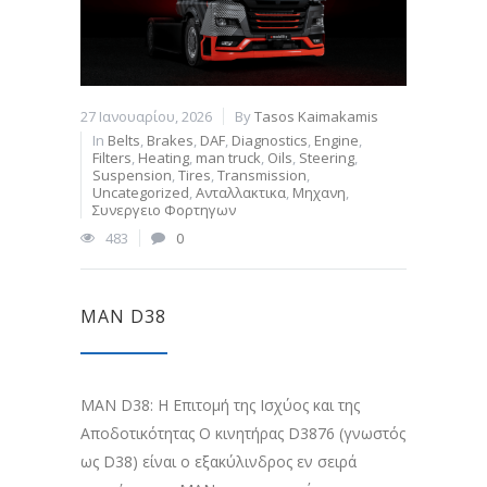
27 Ιανουαρίου, 2026
By
Tasos Kaimakamis
In
Belts
,
Brakes
,
DAF
,
Diagnostics
,
Engine
,
Filters
,
Heating
,
man truck
,
Oils
,
Steering
,
Suspension
,
Tires
,
Transmission
,
Uncategorized
,
Ανταλλακτικα
,
Μηχανη
,
Συνεργειο Φορτηγων
483
0
MAN D38
MAN D38: Η Επιτομή της Ισχύος και της
Αποδοτικότητας Ο κινητήρας D3876 (γνωστός
ως D38) είναι ο εξακύλινδρος εν σειρά