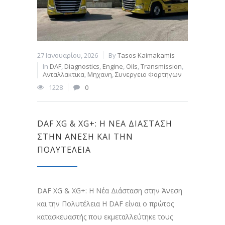
27 Ιανουαρίου, 2026
By
Tasos Kaimakamis
In
DAF
,
Diagnostics
,
Engine
,
Oils
,
Transmission
,
Ανταλλακτικα
,
Μηχανη
,
Συνεργειο Φορτηγων
1228
0
DAF XG & XG+: Η ΝΈΑ ΔΙΆΣΤΑΣΗ
ΣΤΗΝ ΆΝΕΣΗ ΚΑΙ ΤΗΝ
ΠΟΛΥΤΈΛΕΙΑ
DAF XG & XG+: Η Νέα Διάσταση στην Άνεση
και την Πολυτέλεια Η DAF είναι ο πρώτος
κατασκευαστής που εκμεταλλεύτηκε τους