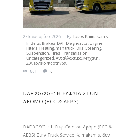
27 Ιανουαρίου, 2026
By
Tasos Kaimakamis
In
Belts
,
Brakes
,
DAF
,
Diagnostics
,
Engine
,
Filters
,
Heating
,
man truck
,
Oils
,
Steering
,
Suspension
,
Tires
,
Transmission
,
Uncategorized
,
Ανταλλακτικα
,
Μηχανη
,
Συνεργειο Φορτηγων
861
0
DAF XG/XG+: Η ΕΥΦΥΪ́Α ΣΤΟΝ
ΔΡΌΜΟ (PCC & AEBS)
DAF XG/XG+: Η Ευφυΐα στον Δρόμο (PCC &
AEBS) Στην Truck Service Kaimakamis, δεν