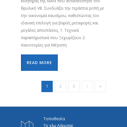
κινητήρας της MAN που αντικατέστησε τον
θρυλικό V8. Συνδυάζει την τεράστια ροπή με
την οικονομία καυσίμου, καθιστώντας τον
ιδανική επιλογή για βαριές μεταφορές και
μεγάλες αποστάσεις. 1. Τεχνικά
Χαρακτηριστικά που Ξεχωρίζουν 2.
Καινοτομίες για Μέγιστη
READ MORE
1
2
3
›
»
Τοποθεσία
7ο χλμ Λάρισας