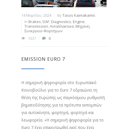
14 Μαρτίου, 2024
By
Tasos Kaimakamis
In
Brakes
,
DAF
,
Diagnostics
,
Engine
,
Transmission
,
Ανταλλακτικα
,
Μηχανη
,
Συνεργειο Φορτηγων
1337
0
EMISSION EURO 7
Η σημερινή ψηφοφορία στο Ευρωπαϊκό
Κοινοβούλιο για το Euro 7 εδραιώνει τη
θέση της Ευρώπης ως παγκόσμιου ρυθμιστή
βηματοδότησης για τα πρότυπα εκπομπών
για αυτοκίνητα, φορτηγά, φορτηγά και
λεωφορεία. «Η σημερινή ψηφοφορία για το
Euro 7 έχει επικεντρωθεί εκεί που έχει