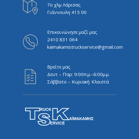
7ο χλμ Λάρισας
Γιάννουλη 415 00
Επικοινώνησε μαζί μας
2410 831 064
kaimakamistruckservice@gmail.com
Βρείτε μας
Δευτ – Παρ: 9:00π.μ.–6:00μ.μ.
Σάββατο – Κυριακή: Κλειστά