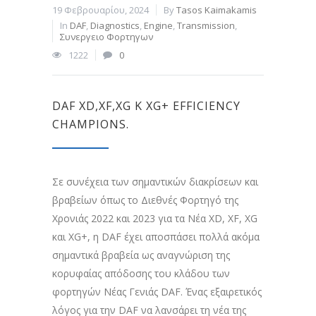
19 Φεβρουαρίου, 2024
By
Tasos Kaimakamis
In
DAF
,
Diagnostics
,
Engine
,
Transmission
,
Συνεργειο Φορτηγων
1222
0
DAF XD,XF,XG K XG+ EFFICIENCY
CHAMPIONS.
Σε συνέχεια των σημαντικών διακρίσεων και
βραβείων όπως το Διεθνές Φορτηγό της
Χρονιάς 2022 και 2023 για τα Νέα XD, XF, XG
και XG+, η DAF έχει αποσπάσει πολλά ακόμα
σημαντικά βραβεία ως αναγνώριση της
κορυφαίας απόδοσης του κλάδου των
φορτηγών Νέας Γενιάς DAF. Ένας εξαιρετικός
λόγος για την DAF να λανσάρει τη νέα της