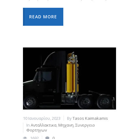
READ MORE
10 Ιανουαρίου, 2023
By
Tasos Kaimakamis
In
Ανταλλακτικα
,
Μηχανη
,
Συνεργειο
Φορτηγων
1692
0