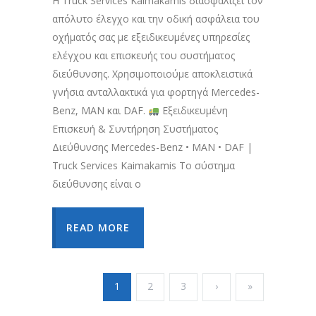
Η Truck Services Kaimakamis διασφαλίζει τον
απόλυτο έλεγχο και την οδική ασφάλεια του
οχήματός σας με εξειδικευμένες υπηρεσίες
ελέγχου και επισκευής του συστήματος
διεύθυνσης. Χρησιμοποιούμε αποκλειστικά
γνήσια ανταλλακτικά για φορτηγά Mercedes-
Benz, MAN και DAF.
Εξειδικευμένη
Επισκευή & Συντήρηση Συστήματος
Διεύθυνσης Mercedes-Benz • MAN • DAF |
Truck Services Kaimakamis Το σύστημα
διεύθυνσης είναι ο
READ MORE
1
2
3
›
»