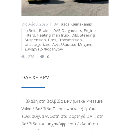
8 Ιουλίου, 2026
By
Tasos Kaimakamis
In
Belts
,
Brakes
,
DAF
,
Diagnostics
,
Engine
,
Filters
,
Heating
,
man truck
,
Oils
,
Steering
,
Suspension
,
Tires
,
Transmission
,
Uncategorized
,
Ανταλλακτικα
,
Μηχανη
,
Συνεργειο Φορτηγων
278
0
DAF XF BPV
Η βλάβη στη βαλβίδα BPV (Brake Pressure
Valve / Βαλβίδα Πίεσης Φρένων) ή, όπως
είναι συχνά γνωστή στα φορτηγά DAF, στη
βαλβίδα του μηχανόφρενου / κλαπέτου