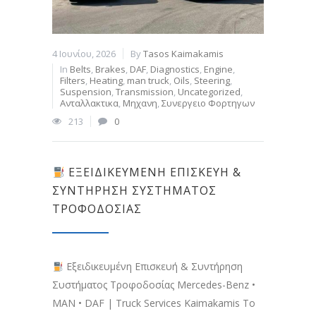
4 Ιουνίου, 2026
By
Tasos Kaimakamis
In
Belts
,
Brakes
,
DAF
,
Diagnostics
,
Engine
,
Filters
,
Heating
,
man truck
,
Oils
,
Steering
,
Suspension
,
Transmission
,
Uncategorized
,
Ανταλλακτικα
,
Μηχανη
,
Συνεργειο Φορτηγων
213
0
ΕΞΕΙΔΙΚΕΥΜΈΝΗ ΕΠΙΣΚΕΥΉ &
ΣΥΝΤΉΡΗΣΗ ΣΥΣΤΉΜΑΤΟΣ
ΤΡΟΦΟΔΟΣΊΑΣ
Εξειδικευμένη Επισκευή & Συντήρηση
Συστήματος Τροφοδοσίας Mercedes-Benz •
MAN • DAF | Truck Services Kaimakamis Το