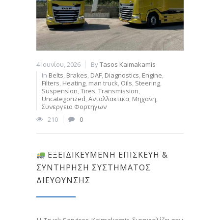
4 Ιουνίου, 2026
By
Tasos Kaimakamis
In
Belts
,
Brakes
,
DAF
,
Diagnostics
,
Engine
,
Filters
,
Heating
,
man truck
,
Oils
,
Steering
,
Suspension
,
Tires
,
Transmission
,
Uncategorized
,
Ανταλλακτικα
,
Μηχανη
,
Συνεργειο Φορτηγων
210
0
ΕΞΕΙΔΙΚΕΥΜΈΝΗ ΕΠΙΣΚΕΥΉ &
ΣΥΝΤΉΡΗΣΗ ΣΥΣΤΉΜΑΤΟΣ
ΔΙΕΎΘΥΝΣΗΣ