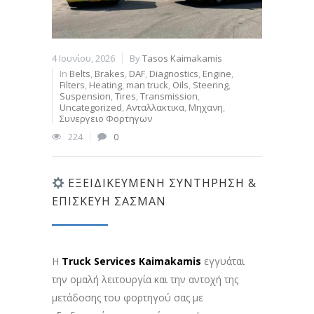
4 Ιουνίου, 2026
By
Tasos Kaimakamis
In
Belts
,
Brakes
,
DAF
,
Diagnostics
,
Engine
,
Filters
,
Heating
,
man truck
,
Oils
,
Steering
,
Suspension
,
Tires
,
Transmission
,
Uncategorized
,
Ανταλλακτικα
,
Μηχανη
,
Συνεργειο Φορτηγων
224
0
ΕΞΕΙΔΙΚΕΥΜΈΝΗ ΣΥΝΤΉΡΗΣΗ &
ΕΠΙΣΚΕΥΉ ΣΑΣΜΆΝ
Η
Truck Services Kaimakamis
εγγυάται
την ομαλή λειτουργία και την αντοχή της
μετάδοσης του φορτηγού σας με