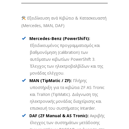
Εξειδίκευση ανά Κιβώτιο & Κατασκευαστή
(Mercedes, MAN, DAF)
Mercedes-Benz (PowerShift):
Εξειδικευμένος προγραμματισμός και
βαθμονόμηση (calibration) των
αυτόματων κιβωτίων PowerShift 3.
Έλεγχος των ηλεκτροβαλβίδων και της
μονάδας ελέγχου.
MAN (TipMatic / ZF):
Πλήρης
υποστήριξη για τα κιβώτια ZF AS Tronic
και TraXon (TipMatic). Διάγνωση της
ηλεκτρονικής μονάδας διαχείρισης και
επισκευή του συστήματος Intarder.
DAF (ZF Manual & AS Tronic):
Ακριβής
έλεγχος των συστημάτων μετάδοσης