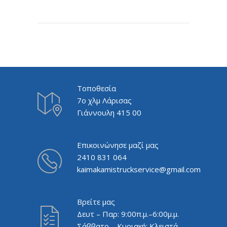
Τοποθεσία
7ο χλμ Λάρισας
Γιάννουλη 415 00
Επικοινώνησε μαζί μας
2410 831 064
kaimakamistruckservice@gmail.com
Βρείτε μας
Δευτ – Παρ: 9:00π.μ.–6:00μ.μ.
Σάββατο – Κυριακή: Κλειστά