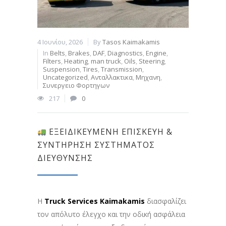
4 Ιουνίου, 2026
By
Tasos Kaimakamis
In
Belts
,
Brakes
,
DAF
,
Diagnostics
,
Engine
,
Filters
,
Heating
,
man truck
,
Oils
,
Steering
,
Suspension
,
Tires
,
Transmission
,
Uncategorized
,
Ανταλλακτικα
,
Μηχανη
,
Συνεργειο Φορτηγων
217
0
ΕΞΕΙΔΙΚΕΥΜΈΝΗ ΕΠΙΣΚΕΥΉ &
ΣΥΝΤΉΡΗΣΗ ΣΥΣΤΉΜΑΤΟΣ
ΔΙΕΎΘΥΝΣΗΣ
Η
Truck Services Kaimakamis
διασφαλίζει
τον απόλυτο έλεγχο και την οδική ασφάλεια