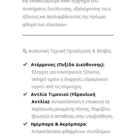
και επισκευάζουμε κάθε εξάρτημα του
συστήματος διεύθυνσης, εξαλείφοντας τους
τζόγους και προλαμβάνοντας την πρόωρη
φθορά των ελαστικών.
Αναλυτική Τεχνική Προσέγγιση & Βλάβες
Ατέρμονας (Πυξίδα Διεύθυνσης):
Έλεγχος για εσωτερικούς τζόγους,
σκληρό τιμόνι ή διαρροές υδραυλικού
υγρού από τις τσιμούχες.
Αντλία Τιμονιού (Υδραυλική
Αντλία):
Αντικατάσταση ή επισκευή σε
περίπτωση μειωμένης πίεσης, θορύβου
(βουητό) ή αστάθειας στην υποβοήθηση.
Ημίμπαρα & Ακρόμπαρα:
Αντικατάσταση φθαρμένων συνδέσμων