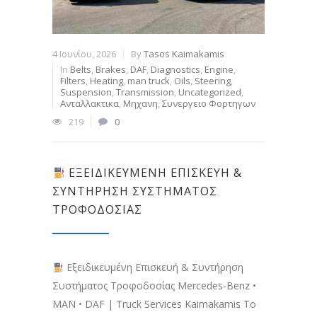
4 Ιουνίου, 2026
By
Tasos Kaimakamis
In
Belts
,
Brakes
,
DAF
,
Diagnostics
,
Engine
,
Filters
,
Heating
,
man truck
,
Oils
,
Steering
,
Suspension
,
Transmission
,
Uncategorized
,
Ανταλλακτικα
,
Μηχανη
,
Συνεργειο Φορτηγων
219
0
ΕΞΕΙΔΙΚΕΥΜΈΝΗ ΕΠΙΣΚΕΥΉ &
ΣΥΝΤΉΡΗΣΗ ΣΥΣΤΉΜΑΤΟΣ
ΤΡΟΦΟΔΟΣΊΑΣ
Εξειδικευμένη Επισκευή & Συντήρηση
Συστήματος Τροφοδοσίας Mercedes-Benz •
MAN • DAF | Truck Services Kaimakamis Το