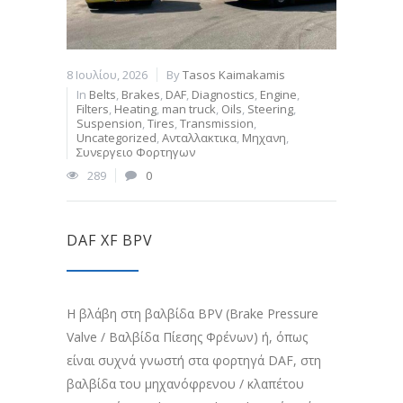
8 Ιουλίου, 2026
By
Tasos Kaimakamis
In
Belts
,
Brakes
,
DAF
,
Diagnostics
,
Engine
,
Filters
,
Heating
,
man truck
,
Oils
,
Steering
,
Suspension
,
Tires
,
Transmission
,
Uncategorized
,
Ανταλλακτικα
,
Μηχανη
,
Συνεργειο Φορτηγων
289
0
DAF XF BPV
Η βλάβη στη βαλβίδα BPV (Brake Pressure
Valve / Βαλβίδα Πίεσης Φρένων) ή, όπως
είναι συχνά γνωστή στα φορτηγά DAF, στη
βαλβίδα του μηχανόφρενου / κλαπέτου