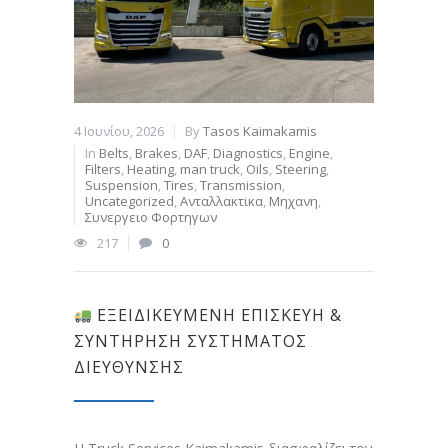
4 Ιουνίου, 2026
By
Tasos Kaimakamis
In
Belts
,
Brakes
,
DAF
,
Diagnostics
,
Engine
,
Filters
,
Heating
,
man truck
,
Oils
,
Steering
,
Suspension
,
Tires
,
Transmission
,
Uncategorized
,
Ανταλλακτικα
,
Μηχανη
,
Συνεργειο Φορτηγων
217
0
ΕΞΕΙΔΙΚΕΥΜΈΝΗ ΕΠΙΣΚΕΥΉ &
ΣΥΝΤΉΡΗΣΗ ΣΥΣΤΉΜΑΤΟΣ
ΔΙΕΎΘΥΝΣΗΣ