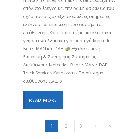
Η Truck Services Kaimakamis διασφαλίζει τον
απόλυτο έλεγχο και την οδική ασφάλεια του
οχήματός σας με εξειδικευμένες υπηρεσίες
ελέγχου και επισκευής του συστήματος
διεύθυνσης. Χρησιμοποιούμε αποκλειστικά
γνήσια ανταλλακτικά για φορτηγά Mercedes-
Benz, MAN και DAF.
Εξειδικευμένη
Επισκευή & Συντήρηση Συστήματος
Διεύθυνσης Mercedes-Benz • MAN • DAF |
Truck Services Kaimakamis Το σύστημα
διεύθυνσης είναι ο
READ MORE
1
2
3
›
»