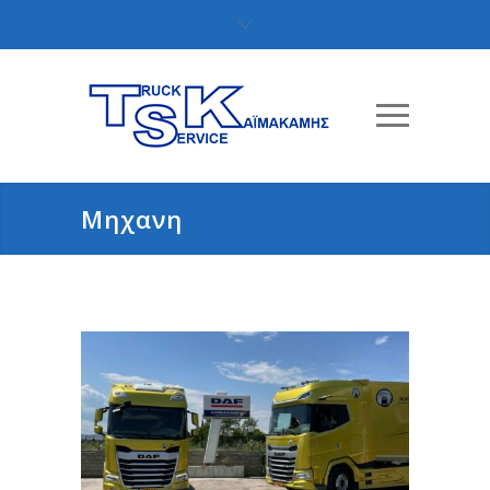
Μηχανη